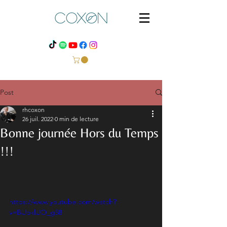
Post
rhcoxon
26 juil. 2022
0 min de lecture
Bonne journée Hors du Temps
!!!
https://www.youtube.com/watch?
v=BUoklUO_g58