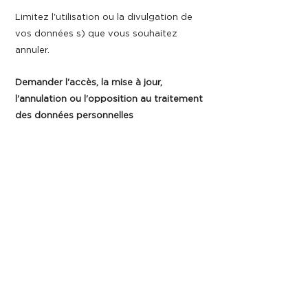
Limitez l'utilisation ou la divulgation de
vos données s) que vous souhaitez
annuler.
Demander l'accès, la mise à jour,
l'annulation ou l'opposition au traitement
des données personnelles
Vous pouvez demander l'accès, mettre à
jour vos données personnelles si elles
sont inexactes ou incomplètes, ou
demander qu'elles soient supprimées de
nos bases de données si vous n'êtes pas
d'accord avec les conditions ou avec le
traitement qui vous est réservé. à vos
données personnelles. Pour effectuer
l'une des actions susmentionnées, vous
devez envoyer un e-mail à l'adresse :