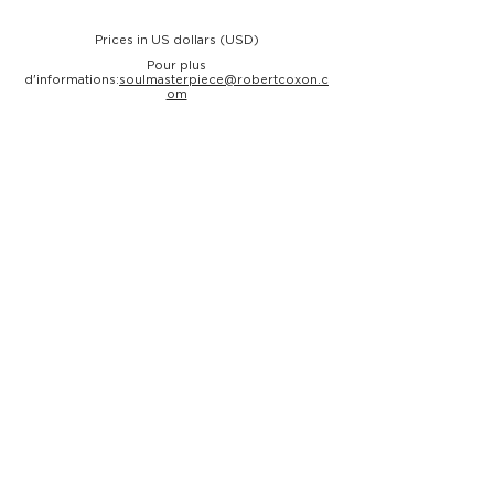
Prices in US dollars (USD)
Pour plus
d'informations:
soulmasterpiece@robertcoxon.c
om
la musique pour transformer votre
entreprise
Chef-d'œuvre de l'âme
d'entreprise
©
Imaginez avoir un
une musique qui
représente l'essence de l'âme de
votre entreprise,
pas seulement
une belle chanson, mais une
musique qui devient un catalyseur
de croissance positive, d'harmonie
entre les employés et les
partenaires, d'augmentation des