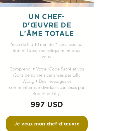
UN CHEF-
D'ŒUVRE DE
L'ÂME TOTALE
Pièce de 8 à 10 minutes* canalisée par
Robert Coxon spécifiquement pour
vous.
Comprend: • Votre iCode Sacré et vos
iSons personnels canalisés par Lilly
Wong • Des messages et
commentaires individuels canalisés par
Robert et Lilly.
997 USD
Je veux mon chef-d'œuvre