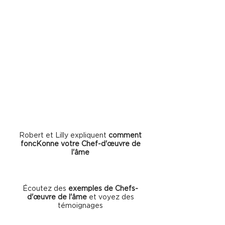
• Ouverture à l'auto-guérison,
renforcement du système
immunitaire • Apaiser l'esprit avec
une relaxation totale • Trouver la
paix intérieure par l'amour de soi •
Manifester l'abondance et la
créativité
Robert et Lilly expliquent
comment
foncKonne votre Chef-d'œuvre de
l'âme
Écoutez des
exemples de Chefs-
d'œuvre de l'âme
et voyez des
témoignages