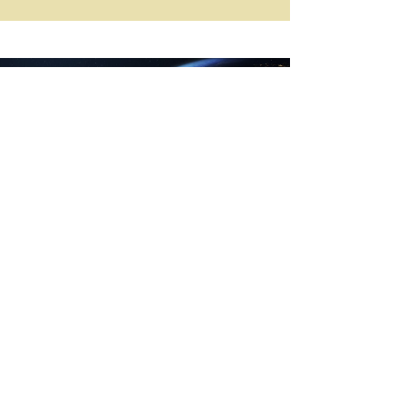
L'effet Coxon
dans le monde entier.
"最高に素敵な音です"
~Mizu H