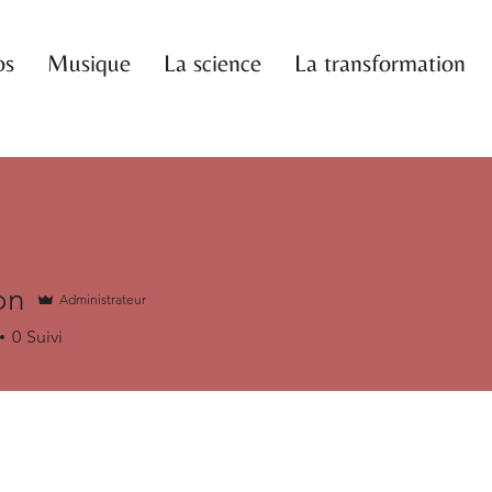
os
Musique
La science
La transformation
on
Administrateur
0
Suivi