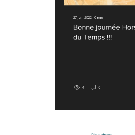
27 juil. 2022
∙
0
min
Bonne journée Hor
du Temps !!!
4
0