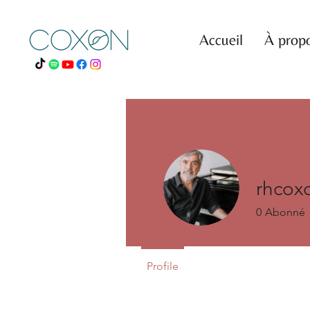
Accueil
À prop
rhcox
0
Abonné
Profile
Events